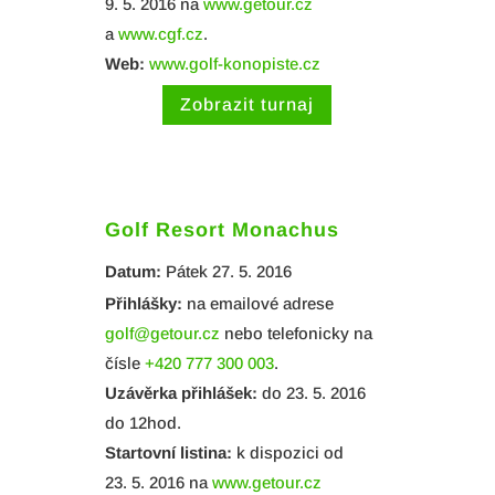
9. 5. 2016 na
www.getour.cz
a
www.cgf.cz
.
Web:
www.golf-konopiste.cz
Zobrazit turnaj
Golf Resort Monachus
Datum:
Pátek 27. 5. 2016
Přihlášky:
na emailové adrese
golf@getour.cz
nebo telefonicky na
čísle
+420 777 300 003
.
Uzávěrka přihlášek:
do 23. 5. 2016
do 12hod.
Startovní listina:
k dispozici od
23. 5. 2016 na
www.getour.cz