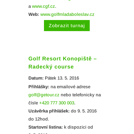
a
www.cgf.cz
.
Web:
www.golfmladaboleslav.cz
Zobrazit turnaj
Golf Resort Konopiště –
Radecký course
Datum:
Pátek 13. 5. 2016
Přihlášky:
na emailové adrese
golf@getour.cz
nebo telefonicky na
čísle
+420 777 300 003
.
Uzávěrka přihlášek:
do 9. 5. 2016
do 12hod.
Startovní listina:
k dispozici od