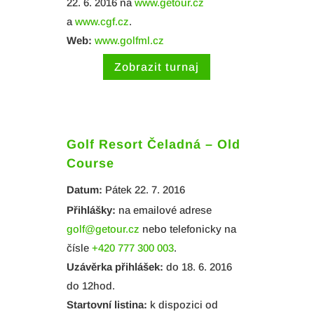
22. 6. 2016 na
www.getour.cz
a
www.cgf.cz
.
Web:
www.golfml.cz
Zobrazit turnaj
Golf Resort Čeladná – Old
Course
Datum:
Pátek 22. 7. 2016
Přihlášky:
na emailové adrese
golf@getour.cz
nebo telefonicky na
čísle
+420 777 300 003
.
Uzávěrka přihlášek:
do 18. 6. 2016
do 12hod.
Startovní listina:
k dispozici od