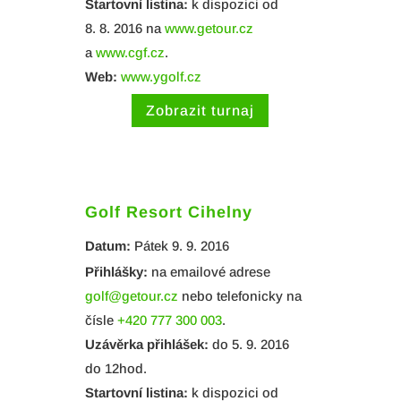
Startovní listina:
k dispozici od
8. 8. 2016 na
www.getour.cz
a
www.cgf.cz
.
Web:
www.ygolf.cz
Zobrazit turnaj
Golf Resort Cihelny
Datum:
Pátek 9. 9. 2016
Přihlášky:
na emailové adrese
golf@getour.cz
nebo telefonicky na
čísle
+420 777 300 003
.
Uzávěrka přihlášek:
do 5. 9. 2016
do 12hod.
Startovní listina:
k dispozici od