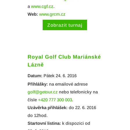
a
www.cgf.cz
.
Web:
www.grcm.cz
Zobrazit turnaj
Royal Golf Club Mariánské
Lázně
Datum:
Pátek 24. 6. 2016
Přihlášky:
na emailové adrese
golf@getour.cz
nebo telefonicky na
čísle
+420 777 300 003
.
Uzávěrka přihlášek:
do 22. 6. 2016
do 12hod.
Startovní listina:
k dispozici od