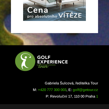
Gabriela Šulcová, ředitelka Tour
M:
+420 777 300 003
, E:
golf@getour.cz
P: Revoluční 17, 110 00 Praha
1