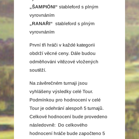
„ŠAMPIÓNI“
stableford s plným
vyrovnáním
„RANAŘI“
stableford s plným
vyrovnáním
První tři hráči v každé kategorii
obdrží věcné ceny. Dále budou
odměňováni vítězové vložených
soutěží.
Na závěrečném turnaji jsou
vyhlášeny výsledky celé Tour.
Podmínkou pro hodnocení v celé
Tour je odehrání alespoň 5 turnajů.
Celkové hodnocení bude provedeno
následovně: Do celkového
hodnocení hráče bude započteno 5