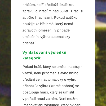
hráčům, kteří předloží lékařskou
zprávu, či hráčům nad 65 let . Hráči si
autíčko hradí sami. Pokud autíčko
použije ke hře hráč, který nemá
zdravotní omezení, v případě
umístění o výhru automaticky
přichází.
Vyhlašování výsledků
kategorií:
Pokud hráč, který se umístil na stupni
vítězů, není přítomen slavnostního
předání cen, automaticky o výhru
přichází a výhra (kromě poháru) se
postupuje hráči, který se umístil
v pořadí hned za ním. Není možno
jmenovat ani zástupce, který by cenu