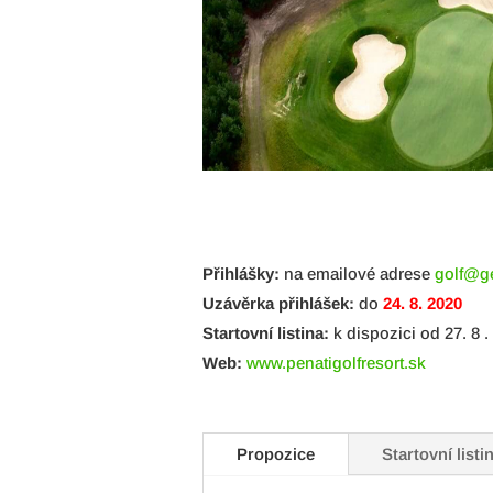
Přihlášky:
na emailové adrese
golf@ge
Uzávěrka přihlášek:
do
24. 8. 2020
Startovní listina:
k dispozici od 27. 8 
Web:
www.penatigolfresort.sk
Propozice
Startovní listi