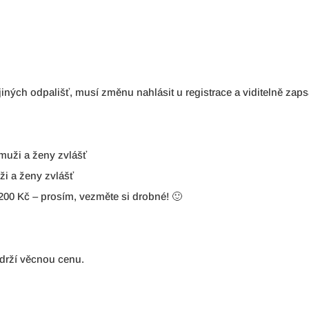
 jiných odpališť, musí změnu nahlásit u registrace a viditelně zaps
 muži a ženy zvlášť
ži a ženy zvlášť
200 Kč – prosím, vezměte si drobné! 🙂
bdrží věcnou cenu.