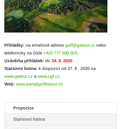
Přihlášky:
na emailové adrese
golf@getour.cz
nebo
telefonicky na čísle
+420 777 300 003
.
Uzávěrka přihlášek:
do
24. 8. 2020
Startovní listina:
k dispozici od 27. 8 . 2020 na
www.getour.cz
a
www.cgf.cz
.
Web:
www.penatigolfresort.sk
Propozice
Startovní listina