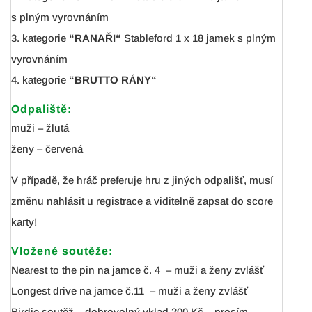
s plným vyrovnáním
3. kategorie
“RANAŘI“
Stableford 1 x 18 jamek s plným
vyrovnáním
4. kategorie
“BRUTTO RÁNY“
Odpaliště:
muži – žlutá
ženy – červená
V případě, že hráč preferuje hru z jiných odpališť, musí
změnu nahlásit u registrace a viditelně zapsat do score
karty!
Vložené soutěže:
Nearest to the pin na jamce č. 4 – muži a ženy zvlášť
Longest drive na jamce č.11 – muži a ženy zvlášť
Birdie soutěž – dobrovolný vklad 200 Kč – prosím,