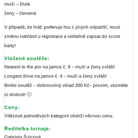
muži – žlutá
ženy – červená
V případě, že hráč preferuje hru z jiných odpališť, musí
změnu nahlásit u registrace a viditelně zapsat do score
karty!
Vložené soutěže:
Nearest to the pin na jamce č. 9 – muži a ženy zvlášť
Longest drive na jamce č. 4 – muži a ženy zvlášť
Birdie soutěž – dobrovolný vklad 200 Kč– prosím, vezměte
si drobné! 🙂
Ceny:
Vítězové jednotlivých kategorií obdrží věcnou cenu.
Ředitelka turnaje:
Gabriela Šulcová