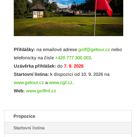
Přihlášky:
na emailové adrese
golf@getour.cz
nebo
telefonicky na čísle
+420 777 300 003
.
Uzávěrka přihlášek:
do
7. 9. 2026
Startovní listina:
k dispozici od 10. 9. 2026 na
www.getour.cz
a
www.cgf.cz
.
Web:
www.golfml.cz
Propozice
Startovní listina