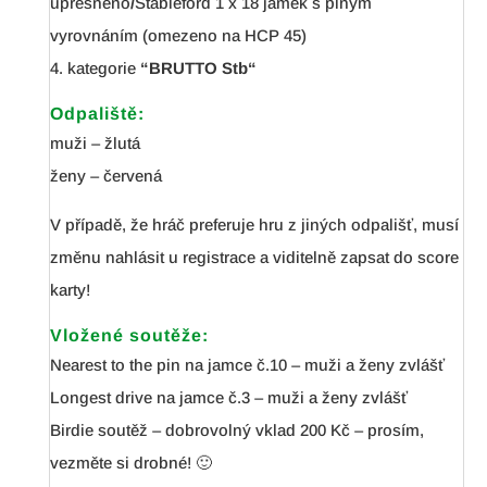
upřesněno
/
Stableford 1 x 18 jamek s plným
vyrovnáním (omezeno na HCP 45)
4. kategorie
“BRUTTO Stb“
Odpaliště:
muži – žlutá
ženy – červená
V případě, že hráč preferuje hru z jiných odpališť, musí
změnu nahlásit u registrace a viditelně zapsat do score
karty!
Vložené soutěže:
Nearest to the pin na jamce č.10 – muži a ženy zvlášť
Longest drive na jamce č.3 – muži a ženy zvlášť
Birdie soutěž – dobrovolný vklad 200 Kč – prosím,
vezměte si drobné! 🙂