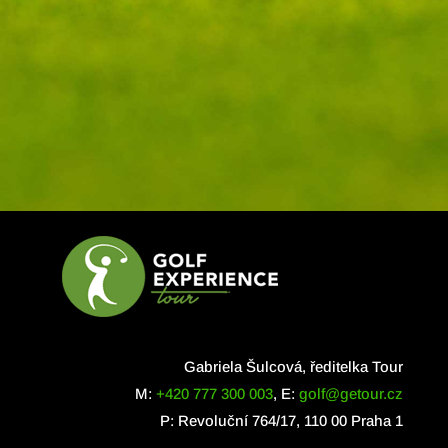
Gabriela Šulcová, ředitelka Tour
M:
+420 777 300 003
, E:
golf@getour.cz
P: Revoluční 764/17, 110 00 Praha 1